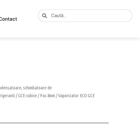
Caută
Caută
Contact
ondensatoare, schimbatoare de
rigeranti
/
GCE-cubice
/
Pas 8mm
/ Vaporizator ECO GCE