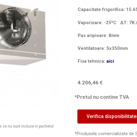
Capacitate frigorifica: 1
Vaporizare: -25⁰C
ΔT
: 7K
Pas aripioare: 8mm
Ventilatoare: 5x350mm
Fisa tehnica:
aici
4.206,46
€
*Pretul nu contine TVA
Verifica disponibilitat
ii ce nu sunt incluse in pachetul
*Produsele comercializate de 