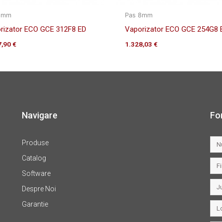
8mm
Pas 8mm
rizator ECO GCE 312F8 ED
Vaporizator ECO GCE 254G8 
7,90
€
1.328,03
€
Navigare
Fo
Produse
Catalog
Software
Despre Noi
Garantie