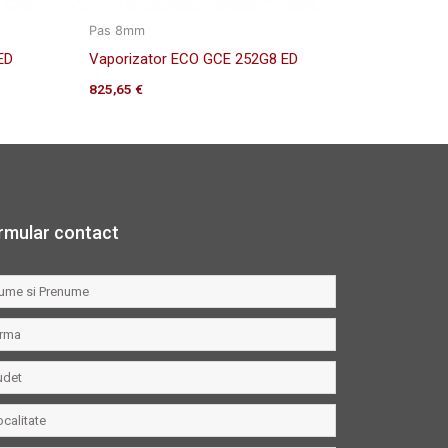
Pas 8mm
ED
Vaporizator ECO GCE 252G8 ED
825,65
€
rmular contact