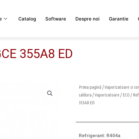
e
Catalog
Software
Despre noi
Garantie
GCE 355A8 ED
Prima pagină
/
Vaporizatoare si c
caldura
/
Vaporizatoare
/
ECO
/
Ref
355A8 ED
Refrigerant: R404a