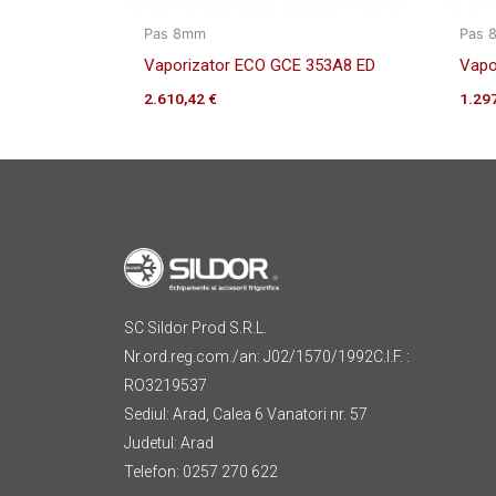
Pas 8mm
Pas 
Vaporizator ECO GCE 353A8 ED
Vapo
2.610,42
€
1.29
SC Sildor Prod S.R.L.
Nr.ord.reg.com./an: J02/1570/1992C.I.F. :
RO3219537
Sediul: Arad, Calea 6 Vanatori nr. 57
Judetul: Arad
Telefon: 0257 270 622