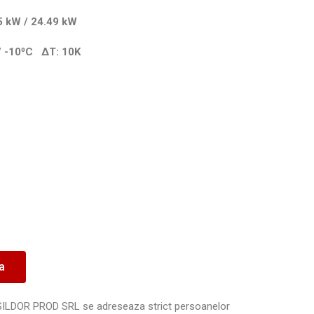
5.65 kW / 24.49 kW
 / -10⁰C
ΔT
: 10K
ea
SILDOR PROD SRL se adreseaza strict persoanelor