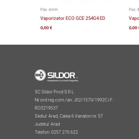
Pas 4mm
Pas 
Vaporizator ECO GCE 254G4 ED
Vapo
0,00
€
0,00
SC Sildor Prod S.R.L.
Nr.ord.reg.com./an: J02/1570/1992C.I.F. :
RO3219537
Sediul: Arad, Calea 6 Vanatori nr. 57
Judetul: Arad
Telefon: 0257 270 622