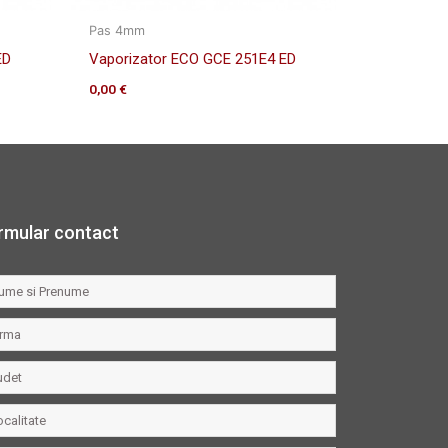
Pas 4mm
ED
Vaporizator ECO GCE 251E4 ED
0,00
€
rmular contact