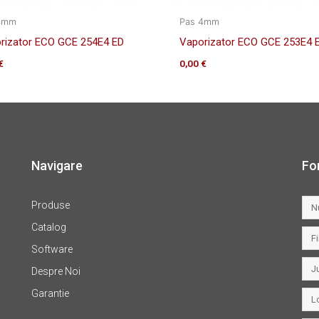
4mm
Pas 4mm
rizator ECO GCE 254E4 ED
Vaporizator ECO GCE 253E4 
€
0,00
€
Navigare
Fo
Produse
Catalog
Software
Despre Noi
Garantie