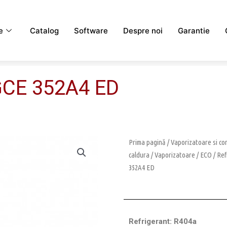
e
Catalog
Software
Despre noi
Garantie
GCE 352A4 ED
Prima pagină
/
Vaporizatoare si c
caldura
/
Vaporizatoare
/
ECO
/
Ref
352A4 ED
Refrigerant: R404a