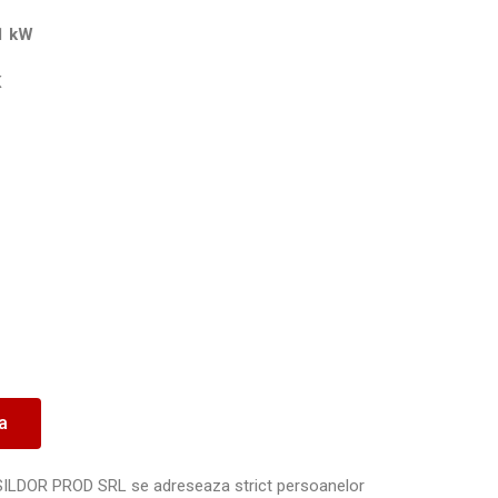
41 kW
K
ea
SILDOR PROD SRL se adreseaza strict persoanelor