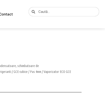
Caută
Caută
Contact
ondensatoare, schimbatoare de
rigeranti
/
GCE-cubice
/
Pas 4mm
/ Vaporizator ECO GCE