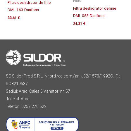
Filtru
Filtru deshidrator de linie
Filtru deshidrator de linie
DML 163 Danfoss
DML 083 Danfoss
33,61
€
24,31
€
SC Sildor Prod S.R.L. Nr.ord.reg.com./an: J02/1570/1992C.I.F. :
RO3219537
Sediul: Arad, Calea 6 Vanatori nr. 57
Judetul: Arad
Telefon: 0257 270 622