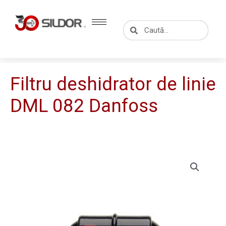
Skip
to
Caută
Caută
content
Filtru deshidrator de linie
DML 082 Danfoss