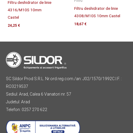
Filtru
Filtru deshidrator de linie
Filtru deshidrator de linie
4316/M10S 10mm
4308/M10S 10mm Castel
Castel
18,67
€
24,25
€
SC Sildor Prod S.R.L. Nr.ord.reg.com./an: J02/1570/1992C.I.F. :
RO3219537
Sediul: Arad, Calea 6 Vanatori nr. 57
Judetul: Arad
Telefon: 0257 270 622