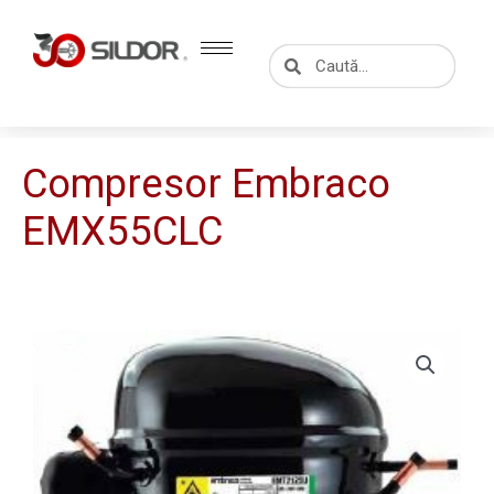
Skip
to
Caută
Caută
content
Compresor Embraco
EMX55CLC