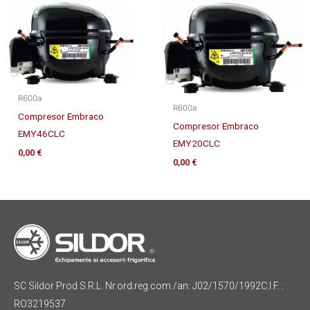
R600a
R600a
Compresor Embraco
Compresor Embraco
EMY46CLC
EMY20CLC
0,00
€
0,00
€
SC Sildor Prod S.R.L. Nr.ord.reg.com./an: J02/1570/1992C.I.F. :
RO3219537