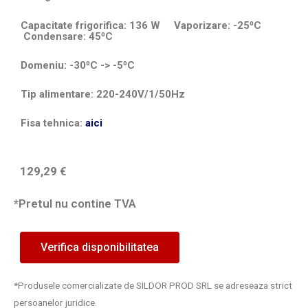
Capacitate frigorifica: 136 W Vaporizare: -25⁰C
Condensare: 45⁰C
Domeniu: -30⁰C -> -5⁰C
Tip alimentare: 220-240V/1/50Hz
Fisa tehnica:
aici
129,29
€
*Pretul nu contine TVA
Verifica disponibilitatea
*Produsele comercializate de SILDOR PROD SRL se adreseaza strict
persoanelor juridice.