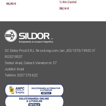
1/4in Castel
94,93
€
38,14
€
SC Sildor Prod S.R.L. Nr.ord.reg.com./an: J02/1570/1992C.I.F. :
RO3219537
Sediul: Arad, Calea 6 Vanatori nr. 57
Judetul: Arad
Telefon: 0257 270 622