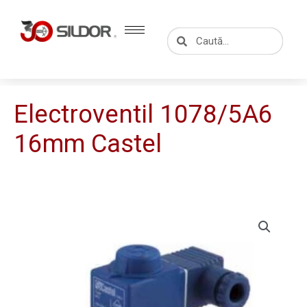
Skip
to
Caută
Caută
content
Electroventil 1078/5A6
16mm Castel