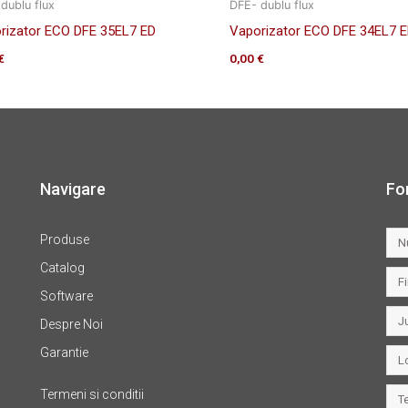
dublu flux
DFE- dublu flux
rizator ECO DFE 35EL7 ED
Vaporizator ECO DFE 34EL7 
€
0,00
€
Navigare
Fo
Produse
Catalog
Software
Despre Noi
Garantie
Termeni si conditii