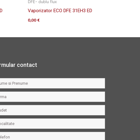
DFE- dublu flux
ED
Vaporizator ECO DFE 31EH3 ED
0,00
€
rmular contact