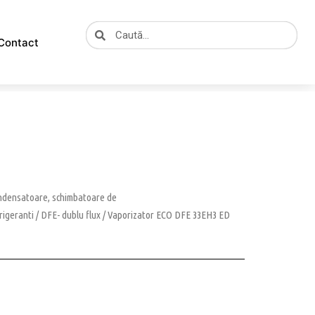
Caută
Caută
Contact
ondensatoare, schimbatoare de
rigeranti
/
DFE- dublu flux
/ Vaporizator ECO DFE 33EH3 ED