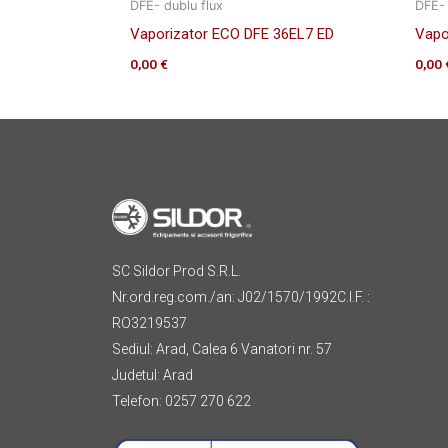
DFE- dublu flux
DFE- 
Vaporizator ECO DFE 36EL7 ED
Vapo
0,00
€
0,00
SC Sildor Prod S.R.L.
Nr.ord.reg.com./an: J02/1570/1992C.I.F. :
RO3219537
Sediul: Arad, Calea 6 Vanatori nr. 57
Judetul: Arad
Telefon: 0257 270 622