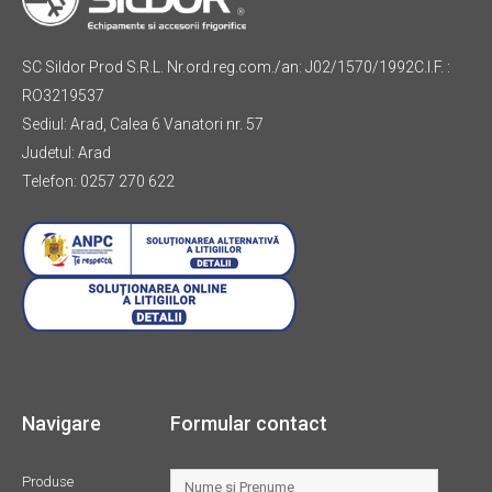
SC Sildor Prod S.R.L. Nr.ord.reg.com./an: J02/1570/1992C.I.F. :
RO3219537
Sediul: Arad, Calea 6 Vanatori nr. 57
Judetul: Arad
Telefon: 0257 270 622
Navigare
Formular contact
Produse