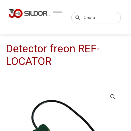
Skip
to
Caută
Caută
content
Detector freon REF-
LOCATOR