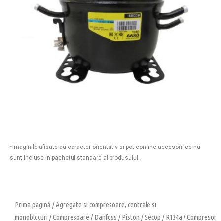
*Imaginile afisate au caracter orientativ si pot contine accesorii ce nu
sunt incluse in pachetul standard al produsului.
Prima pagină
/
Agregate si compresoare, centrale si
monoblocuri
/
Compresoare
/
Danfoss
/
Piston
/
Secop
/
R134a
/ Compresor