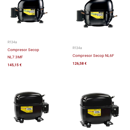
R134a
R134a
Compresor Secop
Compresor Secop NL6F
NL7.3MF
126,58
€
145,15
€