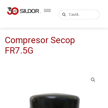
Skip
to
Caută
Caută
content
Compresor Secop
FR7.5G