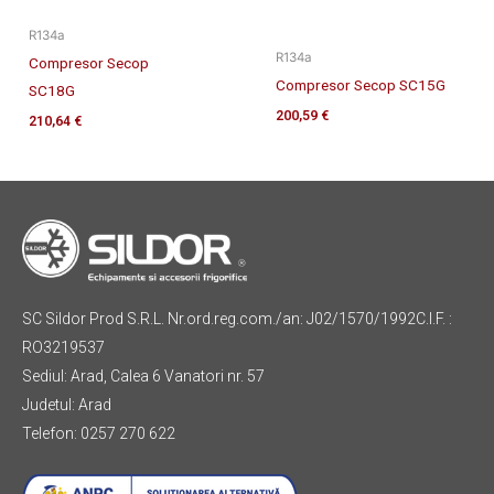
R134a
R134a
Compresor Secop
Compresor Secop SC15G
SC18G
200,59
€
210,64
€
SC Sildor Prod S.R.L. Nr.ord.reg.com./an: J02/1570/1992C.I.F. :
RO3219537
Sediul: Arad, Calea 6 Vanatori nr. 57
Judetul: Arad
Telefon: 0257 270 622