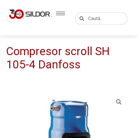
Skip
to
Caută
Caută
content
Compresor scroll SH
105-4 Danfoss