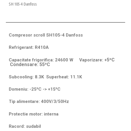
SH 105-4 Danfoss
Compresor scroll SH105-4 Danfoss
Refrigerant: R410A
5⁰C
Capacitate frigorifica: 24600 W Vaporizare: +
Condensare: 55⁰C
Subcooling: 8.3K Superheat: 11.1K
Domeniu: -25⁰C -> +15⁰C
Tip alimentare: 400V/3/50Hz
Protectie motor: interna
Racord: sudabil