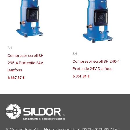
SH
SH
Compresor scroll SH
Compresor scroll SH 240-4
295-4 Protectie 24V
Protectie 24V Danfoss
Danfoss
6.061,84
€
6.667,57
€
SC Sildor Prod S.R.L. Nr.ord.reg.com./an: J02/1570/1992C.I.F. :