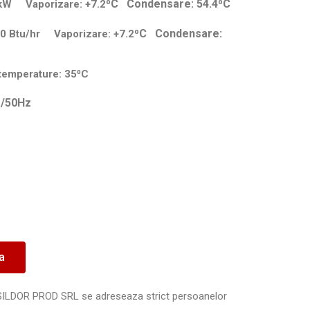
⁰C Condensare: 54.4⁰C
30kW Vaporizare: +7.2
⁰C Condensare:
500 Btu/hr Vaporizare: +7.2
 temperature: 35⁰C
1/50Hz
ea
SILDOR PROD SRL se adreseaza strict persoanelor