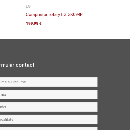
LG
Compresor rotary LG GK094P
199,98
€
rmular contact