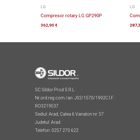
LG
LG
Compresor rotary LG GP290P
Comp
362,90
€
287,
SC Sildor Prod S.R.L.
Nr.ord.reg.com./an: J02/1570/1992C.I.F. :
RO3219537
Sediul: Arad, Calea 6 Vanatori nr. 57
Judetul: Arad
Telefon: 0257 270 622