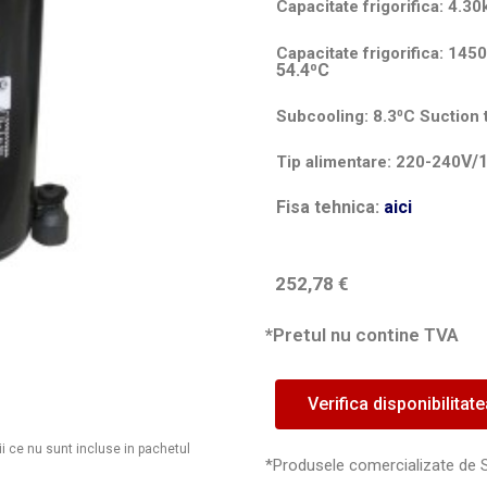
Capacitate frigorifica: 4.
Capacitate frigorifica: 14
54.4⁰C
Subcooling: 8.3⁰C Suction
V/
Tip alimentare: 220-240
Fisa tehnica:
ai
ci
252,78
€
*Pretul nu contine TVA
Verifica disponibilitat
ii ce nu sunt incluse in pachetul
*Produsele comercializate de 