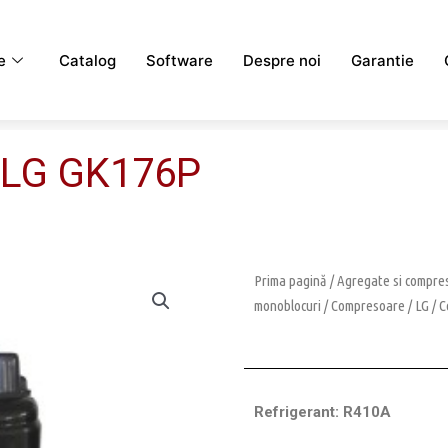
e
Catalog
Software
Despre noi
Garantie
 LG GK176P
Prima pagină
/
Agregate si compres
monoblocuri
/
Compresoare
/
LG
/ C
Refrigerant: R410A