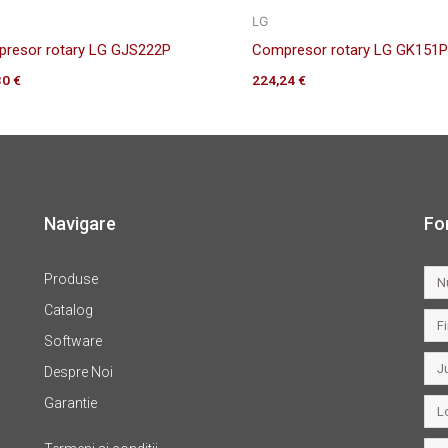
LG
resor rotary LG GJS222P
Compresor rotary LG GK151P
30
€
224,24
€
Navigare
Fo
Produse
Catalog
Software
Despre Noi
Garantie