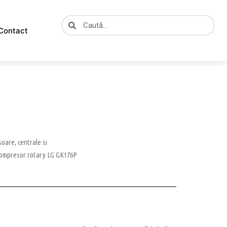
Caută
Caută
Contact
oare, centrale si
ompresor rotary LG GK176P