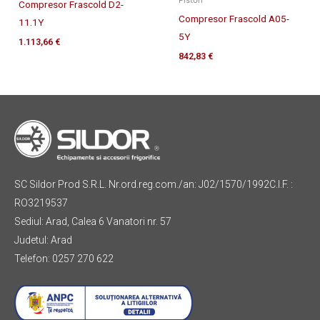
Piston
Compresor Frascold D2-
Compresor Frascold A05-
11.1Y
5Y
1.113,66
€
842,83
€
SC Sildor Prod S.R.L. Nr.ord.reg.com./an: J02/1570/1992C.I.F. :
RO3219537
Sediul: Arad, Calea 6 Vanatori nr. 57
Judetul: Arad
Telefon: 0257 270 622