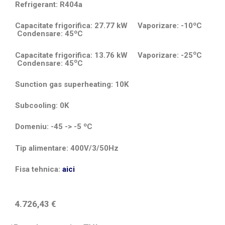
Refrigerant: R404a
o
Capacitate frigorifica: 27.77 kW Vaporizare: -10
C
o
Condensare: 45
C
o
Capacitate frigorifica: 13.76 kW Vaporizare: -25
C
o
Condensare: 45
C
Sunction gas superheating: 10K
Subcooling: 0K
o
Domeniu: -45 -> -5
C
Tip alimentare: 400V/3/50Hz
Fisa tehnica:
aici
4.726,43
€