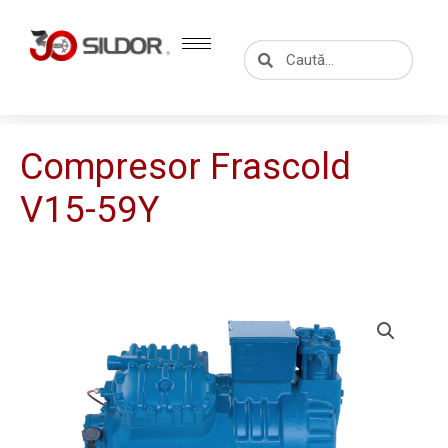
Skip
to
Caută
Caută
content
Compresor Frascold
V15-59Y