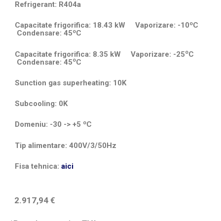
Refrigerant: R404a
o
Capacitate frigorifica: 18.43 kW Vaporizare: -10
C
o
Condensare: 45
C
o
Capacitate frigorifica: 8.35 kW Vaporizare: -25
C
o
Condensare: 45
C
Sunction gas superheating: 10K
Subcooling: 0K
o
Domeniu: -30 -> +5
C
Tip alimentare: 400V/3/50Hz
Fisa tehnica:
aici
2.917,94
€