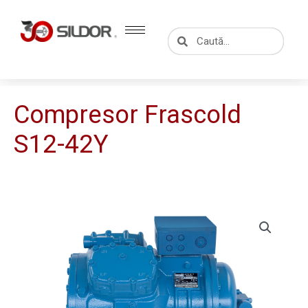
Skip
to
Caută
Caută
content
Compresor Frascold
S12-42Y