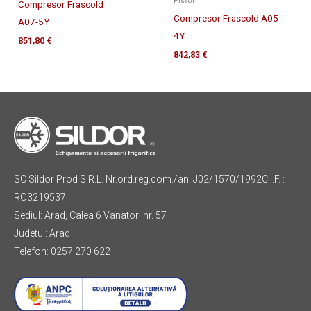
Piston
Compresor Frascold
Compresor Frascold A05-
A07-5Y
4Y
851,80
€
842,83
€
SC Sildor Prod S.R.L. Nr.ord.reg.com./an: J02/1570/1992C.I.F. :
RO3219537
Sediul: Arad, Calea 6 Vanatori nr. 57
Judetul: Arad
Telefon: 0257 270 622