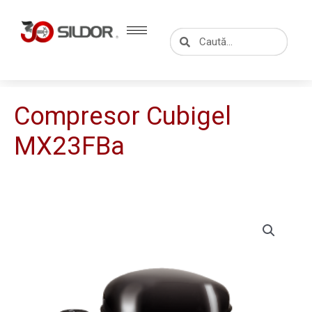
Skip
to
Caută
Caută
content
Compresor Cubigel
MX23FBa