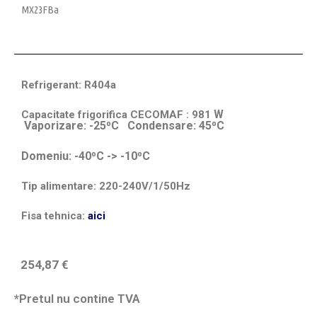
MX23FBa
Refrigerant: R404a
W
Capacitate frigorifica CECOMAF : 981
Vaporizare: -25⁰C Condensare: 45⁰C
Domeniu: -40⁰C -> -10⁰C
Tip alimentare: 220-240V/1/50Hz
Fisa tehnica:
aici
254,87
€
*Pretul nu contine TVA