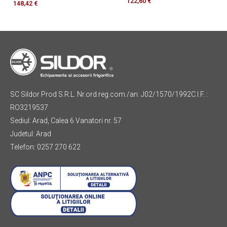
122,60
€
148,42
€
SC Sildor Prod S.R.L. Nr.ord.reg.com./an: J02/1570/1992C.I.F. :
RO3219537
Sediul: Arad, Calea 6 Vanatori nr. 57
Judetul: Arad
Telefon: 0257 270 622