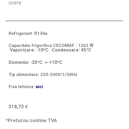
GS26TB
Refrigerant: R134a
W
Capacitate frigorifica CECOMAF : 1262
Vaporizare: -10⁰C Condensare: 45⁰C
Domeniu: -25⁰C -> +10⁰C
Tip alimentare: 220-240V/1/50Hz
Fisa tehnica:
aici
318,72
€
*Pretul nu contine TVA