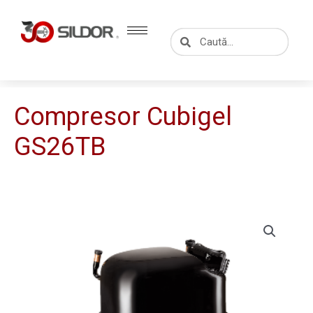
Skip
to
Caută
Caută
content
Compresor Cubigel
GS26TB