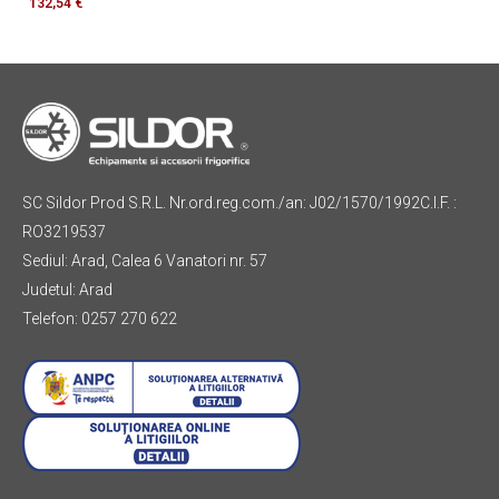
132,54
€
SC Sildor Prod S.R.L. Nr.ord.reg.com./an: J02/1570/1992C.I.F. :
RO3219537
Sediul: Arad, Calea 6 Vanatori nr. 57
Judetul: Arad
Telefon: 0257 270 622