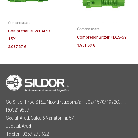
Compresoare
Compresoare
Compresor Bitzer 4PES-
Compresor Bitzer 4DES-5Y
15Y
1.901,53
€
3.067,37
€
SC Sildor Prod S.R.L. Nr.ord.reg.com./an: J02/1570/1992C.I.F. :
RO3219537
Sediul: Arad, Calea 6 Vanatori nr. 57
Judetul: Arad
Telefon: 0257 270 622