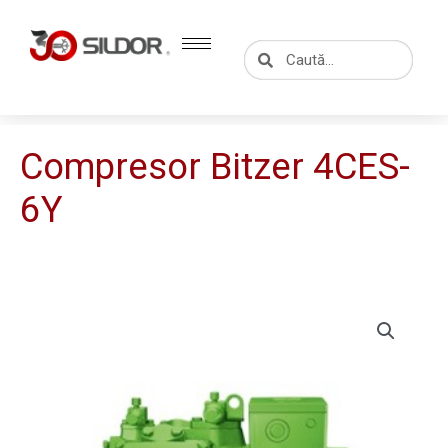
Skip
to
Caută
Caută
content
Compresor Bitzer 4CES-
6Y