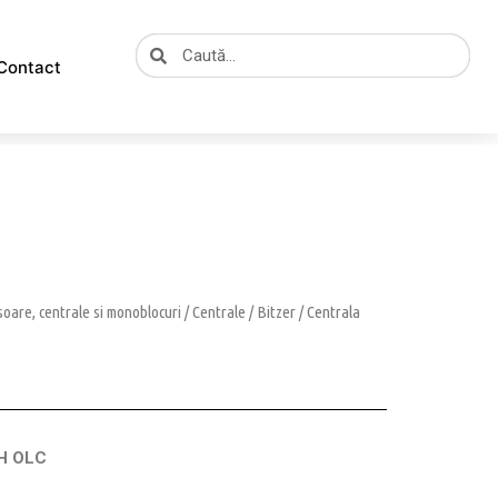
Caută
Caută
Contact
oare, centrale si monoblocuri
/
Centrale
/
Bitzer
/ Centrala
-H OLC