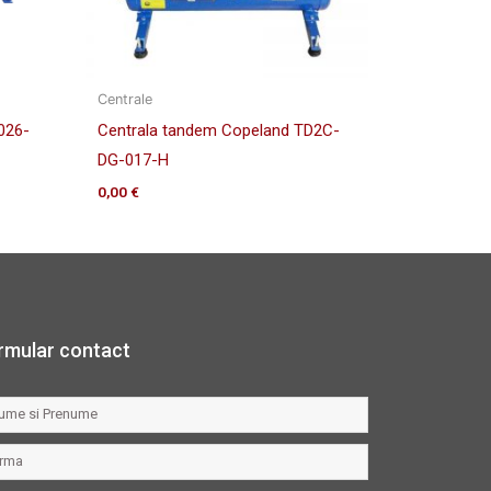
Centrale
026-
Centrala tandem Copeland TD2C-
DG-017-H
0,00
€
rmular contact