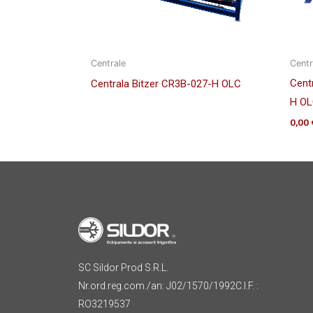
Centrale
Centr
Cent
Centrala Bitzer CR3B-027-H OLC
H O
0,00
SC Sildor Prod S.R.L.
Nr.ord.reg.com./an: J02/1570/1992C.I.F. :
RO3219537