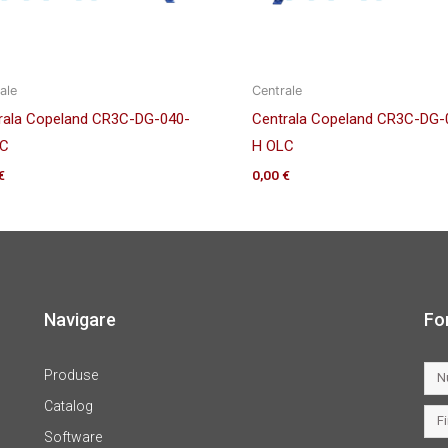
ale
Centrale
rala Copeland CR3C-DG-040-
Centrala Copeland CR3C-DG-
LC
H OLC
€
0,00
€
Navigare
Fo
Produse
Catalog
Software