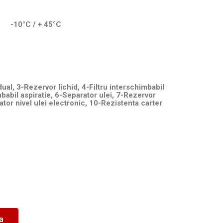
kW -10°C / + 45°C
al, 3-Rezervor lichid, 4-Filtru interschimbabil
mbabil aspiratie, 6-Separator ulei,
7-Rezervor
lator nivel ulei electronic, 10-Rezistenta carter
ea