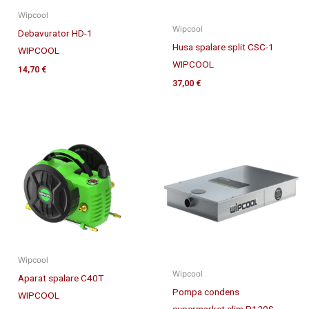
Wipcool
Wipcool
Debavurator HD-1
Husa spalare split CSC-1
WIPCOOL
WIPCOOL
14,70
€
37,00
€
Wipcool
Wipcool
Aparat spalare C40T
Pompa condens
WIPCOOL
supermarket slim P120S