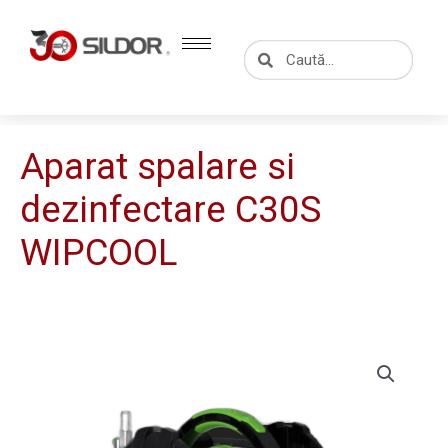
Skip
to
Caută
Caută
content
Aparat spalare si
dezinfectare C30S
WIPCOOL