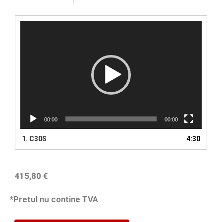
Player
video
00:00
00:00
1.
C30S
4:30
415,80
€
*Pretul nu contine TVA