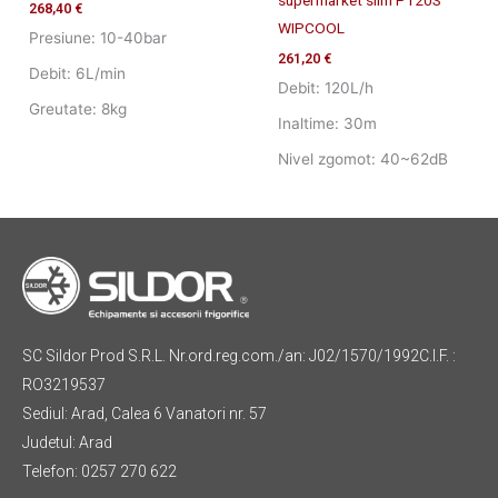
268,40
€
WIPCOOL
Presiune: 10-40bar
261,20
€
Debit: 6L/min
Debit: 120L/h
Greutate: 8kg
Inaltime: 30m
Nivel zgomot: 40~62dB
SC Sildor Prod S.R.L. Nr.ord.reg.com./an: J02/1570/1992C.I.F. :
RO3219537
Sediul: Arad, Calea 6 Vanatori nr. 57
Judetul: Arad
Telefon: 0257 270 622