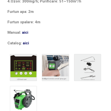
2
4.Ozon: 300mg/h; Purificare: 51~150
m
/h
Furtun apa: 2m
Furtun spalare: 4m
Manual:
aici
Catalog:
aici