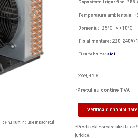
Capacitate frigorifica: 2
Temperatura ambientala: +
Domeniu: -25⁰C -> +10⁰C
Tip alimentare: 220-240V/
Fisa tehnica:
aici
269,41
€
*Pretul nu contine TVA
Verifica disponibilitat
ii ce nu sunt incluse in pachetul
*Produsele comercializate de 
juridice.