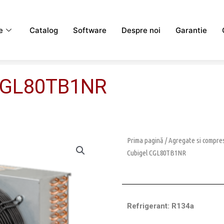
e
Catalog
Software
Despre noi
Garantie
 CGL80TB1NR
Prima pagină
/
Agregate si compres
Cubigel CGL80TB1NR
Refrigerant: R134a