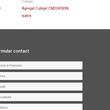
Cubigel
N
Agregat Cubigel CMS26FB3N
0,00
€
rmular contact