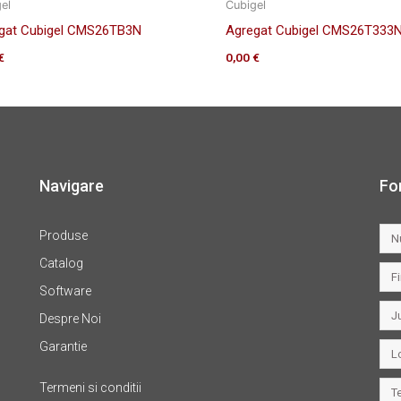
el
Cubigel
gat Cubigel CMS26TB3N
Agregat Cubigel CMS26T333
€
0,00
€
Navigare
Fo
Produse
Catalog
Software
Despre Noi
Garantie
Termeni si conditii