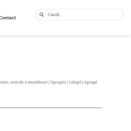
Caută
Caută
Contact
oare, centrale si monoblocuri
/
Agregate
/
Cubigel
/ Agregat