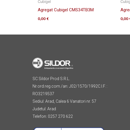
Cubigel
Cubig
Agregat Cubigel CMS34TB3M
Agre
0,00
€
0,00
SC Sildor Prod S.R.L.
Nr.ord.reg.com./an: J02/1570/1992C.I.F. :
RO3219537
Sediul: Arad, Calea 6 Vanatori nr. 57
Judetul: Arad
Telefon: 0257 270 622