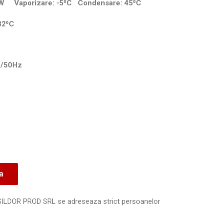
85 W Vaporizare: -5⁰C Condensare: 45⁰C
32⁰C
1/50Hz
ea
SILDOR PROD SRL se adreseaza strict persoanelor