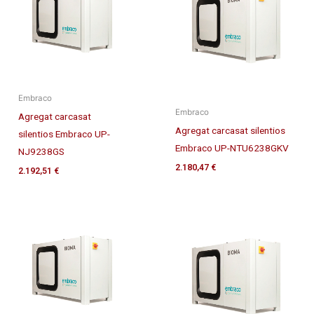
Embraco
Embraco
Agregat carcasat
Agregat carcasat silentios
silentios Embraco UP-
Embraco UP-NTU6238GKV
NJ9238GS
2.180,47
€
2.192,51
€