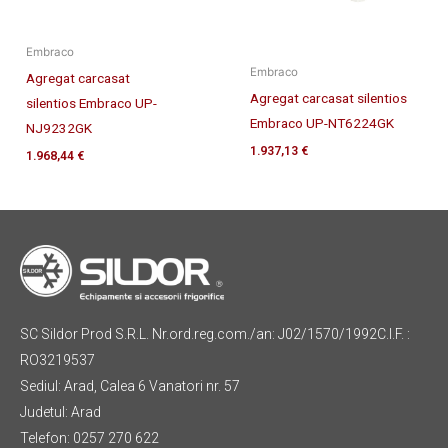
Embraco
Embraco
Agregat carcasat
Agregat carcasat silentios
silentios Embraco UP-
Embraco UP-NT6224GK
NJ9232GK
1.937,13
€
1.968,44
€
SC Sildor Prod S.R.L. Nr.ord.reg.com./an: J02/1570/1992C.I.F. :
RO3219537
Sediul: Arad, Calea 6 Vanatori nr. 57
Judetul: Arad
Telefon: 0257 270 622