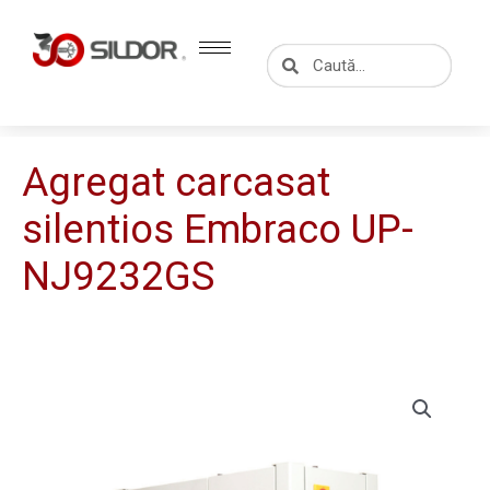
Skip
to
Caută
Caută
content
Agregat carcasat
silentios Embraco UP-
NJ9232GS