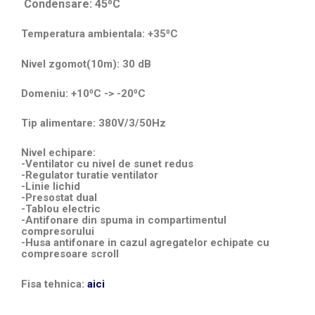
Condensare: 45⁰C
Temperatura ambientala: +35⁰C
Nivel zgomot(10m): 30 dB
Domeniu: +10⁰C -> -20⁰C
Tip alimentare: 380V/3/50Hz
Nivel echipare:
-Ventilator cu nivel de sunet redus
-Regulator turatie ventilator
-Linie lichid
-Presostat dual
-Tablou electric
-Antifonare din spuma in compartimentul
compresorului
-Husa antifonare in cazul agregatelor echipate cu
compresoare scroll
Fisa tehnica:
aici