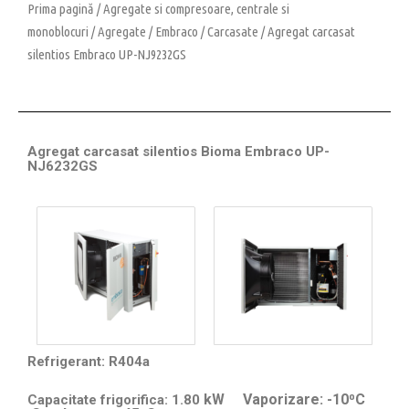
Prima pagină
/
Agregate si compresoare, centrale si
monoblocuri
/
Agregate
/
Embraco
/
Carcasate
/ Agregat carcasat
silentios Embraco UP-NJ9232GS
Agregat carcasat silentios Bioma Embraco UP-
NJ6232GS
Refrigerant: R404a
kW Vaporizare: -10⁰C
Capacitate frigorifica: 1.80