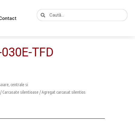
Caută
Caută
Contact
E-030E-TFD
oare, centrale si
/
Carcasate silentioase
/ Agregat carcasat silentios