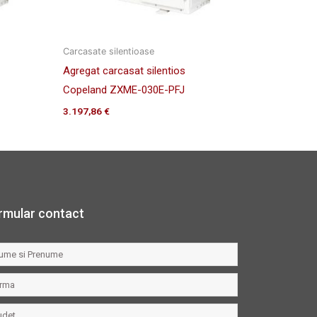
Carcasate silentioase
Agregat carcasat silentios
Copeland ZXME-030E-PFJ
3.197,86
€
rmular contact