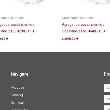
sate silentioase
Carcasate silentioase
gat carcasat silentios
Agregat carcasat silentios
land ZXLE-020E-TFD
Copeland ZXME-040E-TFD
0,57
€
3.698,29
€
Navigare
Fo
Produse
Catalog
Software