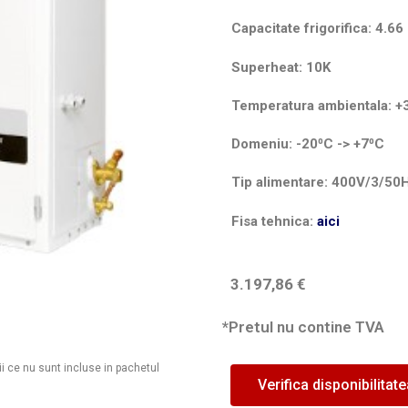
Capacitate frigorifica: 4.66
Superheat: 10K
Temperatura ambientala: +
Domeniu: -20⁰C -> +7⁰C
Tip alimentare: 400V/3/50
Fisa tehnica:
aici
3.197,86
€
*Pretul nu contine TVA
ii ce nu sunt incluse in pachetul
Verifica disponibilitat