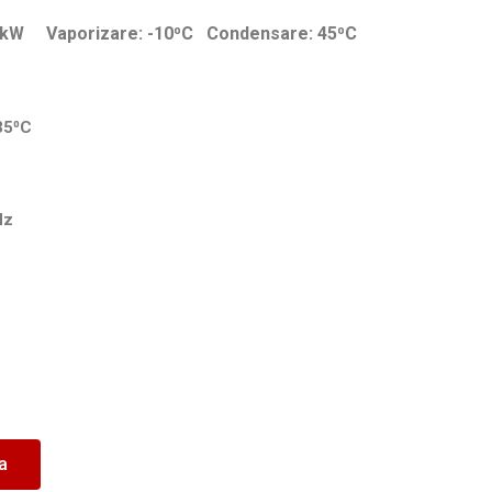
kW Vaporizare: -10⁰C Condensare: 45⁰C
35⁰C
Hz
ea