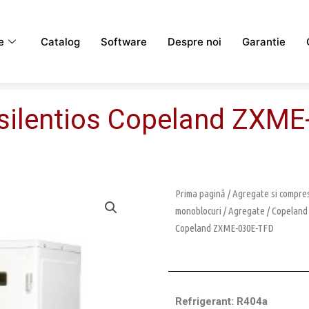
e
Catalog
Software
Despre noi
Garantie
 silentios Copeland ZXM
Prima pagină
/
Agregate si compres
monoblocuri
/
Agregate
/
Copeland
Copeland ZXME-030E-TFD
Refrigerant: R404a