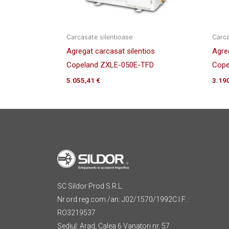
Carcasate silentioase
Carca
Agregat carcasat silentios
Agre
Copeland ZXLE-050E-TFD
Cope
5.055,41
€
3.19
SC Sildor Prod S.R.L.
Nr.ord.reg.com./an: J02/1570/1992C.I.F. :
RO3219537
Sediul: Arad, Calea 6 Vanatori nr. 57