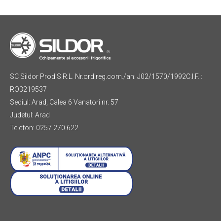
SC Sildor Prod S.R.L. Nr.ord.reg.com./an: J02/1570/1992C.I.F. :
RO3219537
Sediul: Arad, Calea 6 Vanatori nr. 57
Judetul: Arad
Telefon: 0257 270 622