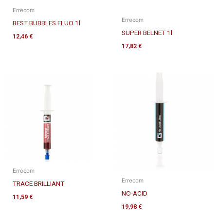
Errecom
Errecom
BEST BUBBLES FLUO 1l
SUPER BELNET 1l
12,46
€
17,82
€
Errecom
Errecom
TRACE BRILLIANT
NO-ACID
11,59
€
19,98
€