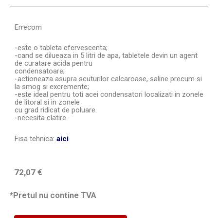
Errecom
-este o tableta efervescenta;
-cand se dilueaza in 5 litri de apa, tabletele devin un agent
de curatare acida pentru
condensatoare;
-actioneaza asupra scuturilor calcaroase, saline precum si
la smog si excremente;
-este ideal pentru toti acei condensatori localizati in zonele
de litoral si in zonele
cu grad ridicat de poluare.
-necesita clatire.
Fisa tehnica:
aici
72,07
€
*Pretul nu contine TVA